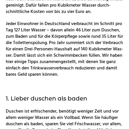
ge­rei­nigt. Dafür fal­len pro Ku­bik­me­ter Was­ser durch­
schnitt­li­che Kos­ten von bis zu vier Euro an.
Jeder Ein­woh­ner in Deutsch­land ver­braucht im Schnitt pro
Tag 127 Liter Was­ser – davon al­lein 46 Liter zum Du­schen,
zum Baden und für die Kör­per­pfle­ge sowie rund 35 Liter für
die Toi­let­ten­spü­lung. Pro Jahr sum­miert sich der Ver­brauch
für einen Drei-Per­so­nen-Haus­halt auf 140 Ku­bik­me­ter Was­
ser. Damit lässt sich ein Schwimm­be­cken fül­len. Wir haben
hier ei­ni­ge Tipps zu­sam­men­ge­stellt, mit denen Sie ganz
ein­fach den Trink­was­ser­ver­brauch re­du­zie­ren und damit
bares Geld spa­ren kön­nen.
1. Lie­ber du­schen als baden
Du­schen ist er­fri­schen­der, be­nö­tigt we­ni­ger Zeit und vor
allem we­ni­ger Was­ser als ein Voll­bad. Wenn Sie häu­fi­ger
du­schen als baden, spa­ren Sie viel Frisch­was­ser, vor allem,