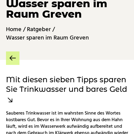
Was­ser spa­ren im
Raum Gre­ven
Home
/
Rat­ge­ber
/
Was­ser spa­ren im Raum Gre­ven
Mit die­sen sie­ben Tipps spa­ren
Sie Trink­was­ser und bares Geld
Sau­be­res Trink­was­ser ist im wahrs­ten Sinne des Wor­tes
kost­ba­res Gut. Bevor es in Ihrer Woh­nung aus dem Hahn
läuft, wird es im Was­ser­werk auf­wän­dig auf­be­rei­tet und
nach dem Ge­brauch im Klär­werk eben­so auf­wän­dig wie­der