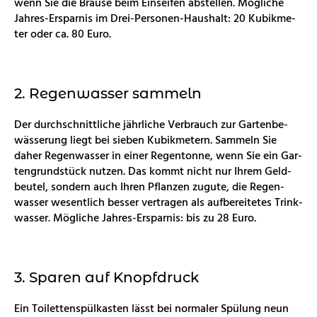
wenn Sie die Brau­se beim Ein­sei­fen ab­stel­len. Mög­li­che
Jah­res-Er­spar­nis im Drei-Per­so­nen-Haus­halt: 20 Ku­bik­me­
ter oder ca. 80 Euro.
2. Re­gen­was­ser sam­meln
Der durch­schnitt­li­che jähr­li­che Ver­brauch zur Gar­ten­be­
wäs­se­rung liegt bei sie­ben Ku­bik­me­tern. Sam­meln Sie
daher Re­gen­was­ser in einer Re­gen­ton­ne, wenn Sie ein Gar­
ten­grund­stück nut­zen. Das kommt nicht nur Ihrem Geld­
beu­tel, son­dern auch Ihren Pflan­zen zu­gu­te, die Re­gen­
was­ser we­sent­lich bes­ser ver­tra­gen als auf­be­rei­te­tes Trink­
was­ser. Mög­li­che Jah­res-Er­spar­nis: bis zu 28 Euro.
3. Spa­ren auf Knopf­druck
Ein Toi­let­ten­spül­kas­ten lässt bei nor­ma­ler Spü­lung neun