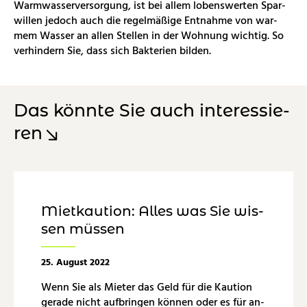
Warm­was­ser­ver­sor­gung, ist bei allem lo­bens­wer­ten Spar­
wil­len je­doch auch die re­gel­mä­ßi­ge Ent­nah­me von war­
mem Was­ser an allen Stel­len in der Woh­nung wich­tig. So
ver­hin­dern Sie, dass sich Bak­te­ri­en bil­den.
Das könn­te Sie auch in­ter­es­sie­
ren
Miet­kau­ti­on: Alles was Sie wis­
sen müs­sen
25. Au­gust 2022
Wenn Sie als Mie­ter das Geld für die Kau­ti­on
ge­ra­de nicht auf­brin­gen kön­nen oder es für an­