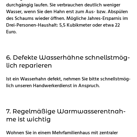
durch­gän­gig lau­fen. Sie ver­brau­chen deut­lich we­ni­ger
Was­ser, wenn Sie den Hahn erst zum Aus- bzw. Ab­spü­len
des Schaums wie­der öff­nen. Mög­li­che Jah­res-Er­spar­nis im
Drei-Per­so­nen-Haus­halt: 5,5 Ku­bik­me­ter oder etwa 22
Euro.
6. De­fek­te Was­ser­häh­ne schnellst­mög­
lich re­pa­rie­ren
Ist ein Was­ser­hahn de­fekt, neh­men Sie bitte schnellst­mög­
lich un­se­ren Hand­wer­ker­dienst in An­spruch.
7. Re­gel­mä­ßi­ge Warm­was­ser­ent­nah­
me ist wich­tig
Woh­nen Sie in einem Mehr­fa­mi­li­en­haus mit zen­tra­ler