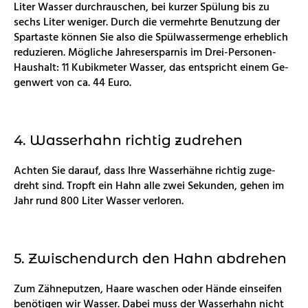
Liter Was­ser durch­rau­schen, bei kur­zer Spü­lung bis zu
sechs Liter we­ni­ger. Durch die ver­mehr­te Be­nut­zung der
Spar­tas­te kön­nen Sie also die Spül­was­ser­men­ge er­heb­lich
re­du­zie­ren. Mög­li­che Jah­res­er­spar­nis im Drei-Per­so­nen-
Haus­halt: 11 Ku­bik­me­ter Was­ser, das ent­spricht einem Ge­
gen­wert von ca. 44 Euro.
4. Was­ser­hahn rich­tig zu­dre­hen
Ach­ten Sie dar­auf, dass Ihre Was­ser­häh­ne rich­tig zu­ge­
dreht sind. Tropft ein Hahn alle zwei Se­kun­den, gehen im
Jahr rund 800 Liter Was­ser ver­lo­ren.
5.
Zwi­schen­durch den Hahn ab­dre­hen
Zum Zäh­ne­put­zen, Haare wa­schen oder Hände ein­sei­fen
be­nö­ti­gen wir Was­ser. Dabei muss der Was­ser­hahn nicht