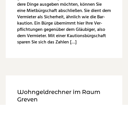
de­re Dinge aus­ge­ben möch­ten, kön­nen Sie
eine Miet­bürg­schaft ab­schlie­ßen. Sie dient dem
Ver­mie­ter als Si­cher­heit, ähn­lich wie die Bar­
kau­ti­on. Ein Bürge über­nimmt hier Ihre Ver­
pflich­tun­gen ge­gen­über dem Gläu­bi­ger, also
dem Ver­mie­ter. Mit einer Kau­ti­ons­bürg­schaft
spa­ren Sie sich das Zah­len […]
Wohn­geld­rech­ner im Raum
Gre­ven
12. Au­gust 2022
Kurz­in­for­ma­ti­on Wohn­geld Wohn­geld wird zur